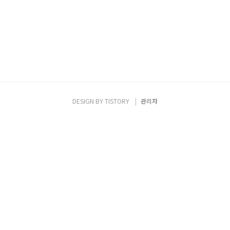
mvn archetype:generate -DarchetypeCatalog Default
Configuration 아래 명령어로 확인 가능 mvn help:effective-
pom Program Source src/main/resources src/main/java
Test Source src/test/java Webapp
src/main/webappPlug..
DESIGN BY
TISTORY
관리자