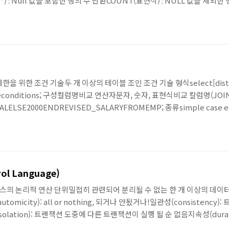
 : Null 값을 포함한 행의 수 반환COUNT(표현식) : NULL 값을 제외한 
LL 값을 제외한 평균MAX(), MIN()...STDDEV( 표현식) : 표준 편찬VA
H..
한을 위한 조건 기술두 개 이상의 테이블 조인 조건 기술 형식select[distin
whereconditions; 구성컬럼명비교 연산자문자, 숫자, 표현식비교 칼럼명(JO
NSALELSE2000ENDREVISED_SALARYFROMEMP; 종류simple case 
럼이 표현식과 같은지 아닌지 판단하는 문장 CASE column WHEN “A” T
 here!” END..
rol Language)
이스의 논리적 연산 단위밀접히 관련되어 분리될 수 없는 한 개 이상의 데
automicity): all or nothing, 되거나 안됬거나!일관성(consisten
olation): 트랜잭션 도중에 다른 트랜잭션이 실행 될 순 없음지속성(durab
이터베이스의 변경사항 반영rollback: 이전 상태로 복수save point: 저장점