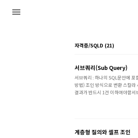
본문 바로가기
자격증/SQLD
(21)
서브쿼리(Sub Query)
서브쿼리 : 하나의 SQL문안에 
방법) 조인 방식으로 변환 스칼라
결과가 반드시 1건 이하여야함서브쿼
correlated): 서브쿼리가 메
단일 행(single row): 실행 결
계층형 질의와 셀프 조인