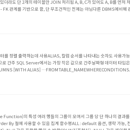
있더라도 단 2개의 테이블만 JOIN 처리됨 A, B, C가 있어도 A, B를 먼처
징PK - FK 관계를 기반으로 함, 단 무조건적인 전제는 아님다른 DBMS에비해
 가능N개의 테이블 조인시 최소 N-1개의 JOIN 조건이 필요 테이블명.칼럼명
 ERROR 발생가독성이나 유지보수성을 높이는 효과하나는 붙히지 않아도 
 데이터를 정렬 출력하는데 사용ALIAS, 칼럼 순서를 나타내는 숫자도 사용
값으로 간주 SQL Server에서는 가장 작은 값으로 간주날짜형 데이터 타입은
MNS [WITH ALIAS] …FROMTABLE_NAMEWHERECONDITIONS
INGHAVING_CONDTIONS..ORDER BYCOLUMN[OR ALIAS] [ASC:
TION, BACK_NOFRONPALYERORDER BYPOSITION DES..
ate Function)의 특성 여러 행들의 그룹이 모여서 그룹 당 단 하나의 결과를
 Order By 절에 사용할 수 있음 집계 함수명ALL : default 옵션, 생략 가능