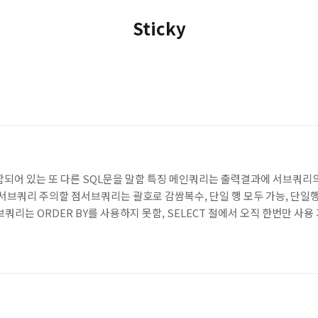
Sticky
포함되어 있는 또 다른 SQL문을 말함 특징 메인쿼리는 출력결과에 서브쿼리
 서브쿼리 주의할 점서브쿼리는 괄호로 감쌈복수, 단일 행 모두 가능, 단일
리는 ORDER BY를 사용하지 못함, SELECT 절에서 오직 한번만 사용
인쿼리의 값을 갖지 않는 형태연관(crrelated): 서브쿼리가 메인쿼리의 칼
과가 항상 1건 이하, 단일 행 비교 연산자 사용 가능다중 행(multi row): 다중 