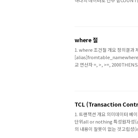
하나의 데이터로 간주 함COUNT(*)
값을 제외한 합계AVG(표현식) : NU
예)SELECTCOUNT(*), COUNT(
where 절
1. where 조건절 개요 정의결과 제
[alias]fromtable_name
교 연산자 =, >, >=, 2000THE
나 조건을 표시하고 앞에서 정의한 칼
THEN “HELLO” ELSE “Get out
TCL (Transaction Cont
1. 트랜잭션 개요 의미데이터 베
단위all or nothing 특성원자성(
의 내용이 잘못이 없는 것고립성(is
적으로 저장 됨 TCLcommit: 데