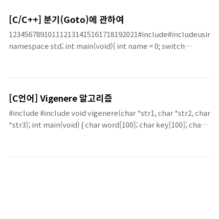
[C/C++] 분기(Goto)에 관하여
123456789101112131415161718192021#include#includeusing
namespace std; int main(void){ int name = 0; switch
(name){ case 0: case 1: case 2: case 3: goto ILoveYou; cout
[C언어] Vigenere 알고리즘
#include #include void vigenere(char *str1, char *str2, char
*str3); int main(void) { char word[100]; char key[100]; char
chipstr[100]; while(1) { puts("평문을 입력하시오");
gets(word); puts("key 문자열을 입력하시오"); gets(key);
vigenere(word, key, chipstr); puts("암호화된 문자열입니
다."); puts(chipstr); } return 0; } void vigenere(char *str1,
char *str2, char *str3) { int wlen; int i, tempn;
wlen=strlen(str1); for(i=0;i..