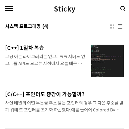
본문 바로가기
Sticky
시스템 프로그래밍
(4)
[C++] 1일차 복습
그냥 아는 라이브러리는 없고.. ㅋㅋ 서버도 없
고... 롤 API도 모르는 시점에서 오늘 배운 모든
분법들을 사용해서 대충 한번 짜봤다. 롤 내에
서도 이런식으로 Default Information 이 호
출이 될까 궁금하다는 것 뺴곤 뭐 만족!
[C/C++] 포인터도 증감이 가능할까?
사실 배열의 어떤 부분을 주소 받는 포인터의 경우 그 다음 주소를 받
기 위해 또 포인터를 초기화 하곤했다.예를 들어어 Colored By
Color Scripter™12345int arrayPoint = 3;p =
&array[arrayPoint];cout